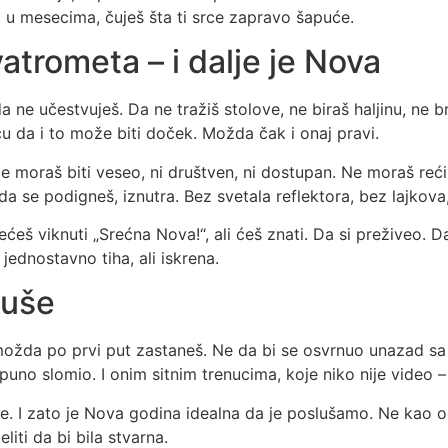
t u mesecima, čuješ šta ti srce zapravo šapuće.
trometa – i dalje je Nova
 ne učestvuješ. Da ne tražiš stolove, ne biraš haljinu, ne b
 da i to može biti doček. Možda čak i onaj pravi.
 Ne moraš biti veseo, ni društven, ni dostupan. Ne moraš reći 
 da se podigneš, iznutra. Bez svetala reflektora, bez lajkova
ćeš viknuti „Srećna Nova!“, ali ćeš znati. Da si preživeo. Da
jednostavno tiha, ali iskrena.
duše
 možda po prvi put zastaneš. Ne da bi se osvrnuo unazad sa
tpuno slomio. I onim sitnim trenucima, koje niko nije video – 
iče. I zato je Nova godina idealna da je poslušamo. Ne kao o
liti da bi bila stvarna.