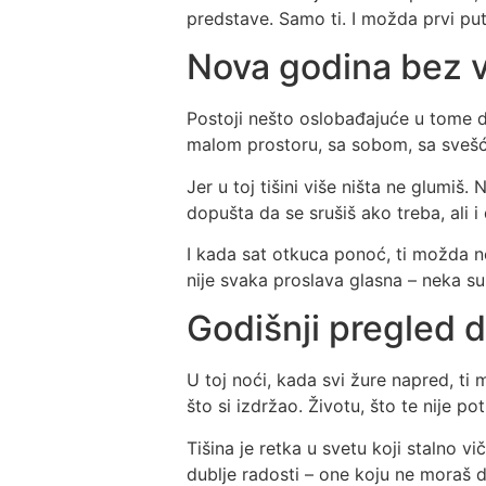
predstave. Samo ti. I možda prvi pu
Nova godina bez va
Postoji nešto oslobađajuće u tome da
malom prostoru, sa sobom, sa svešću
Jer u toj tišini više ništa ne glumiš.
dopušta da se srušiš ako treba, ali i
I kada sat otkuca ponoć, ti možda ne
nije svaka proslava glasna – neka su 
Godišnji pregled 
U toj noći, kada svi žure napred, ti
što si izdržao. Životu, što te nije po
Tišina je retka u svetu koji stalno v
dublje radosti – one koju ne moraš de