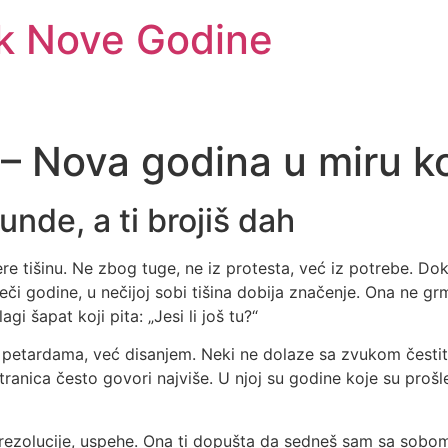
k Nove Godine
– Nova godina u miru ko
unde, a ti brojiš dah
re tišinu. Ne zbog tuge, ne iz protesta, već iz potrebe. Do
či godine, u nečijoj sobi tišina dobija značenje. Ona ne grm
gi šapat koji pita: „Jesi li još tu?“
re petardama, već disanjem. Neki ne dolaze sa zvukom česti
anica često govori najviše. U njoj su godine koje su prošle, a
 rezolucije, uspehe. Ona ti dopušta da sedneš sam sa sobom