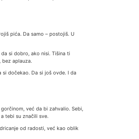
rojiš pića. Da samo – postojiš. U
da si dobro, ako nisi. Tišina ti
, bez aplauza.
 si dočekao. Da si još ovde. I da
 gorčinom, već da bi zahvalio. Sebi,
a tebi su značili sve.
dricanje od radosti, već kao oblik