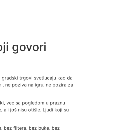
ji govori
k gradski trgovi svetlucaju kao da
i, ne poziva na igru, ne pozira za
tki, već sa pogledom u praznu
li još nisu otišle. Ljudi koji su
, bez filtera, bez buke, bez