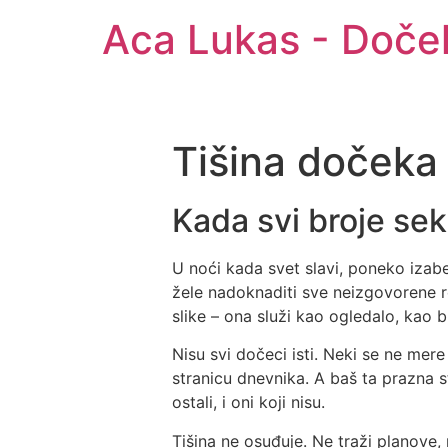
Aca Lukas - Doče
Tišina dočeka 
Kada svi broje sek
U noći kada svet slavi, poneko izabe
žele nadoknaditi sve neizgovorene re
slike – ona služi kao ogledalo, kao bla
Nisu svi dočeci isti. Neki se ne me
stranicu dnevnika. A baš ta prazna str
ostali, i oni koji nisu.
Tišina ne osuđuje. Ne traži planove,