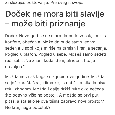
zaslužuješ poštovanje. Pre svega, svoje.
Doček ne mora biti slavlje
– može biti priznanje
Doček Nove godine ne mora da bude vrisak, muzika,
konfete, obećanja. Može da bude samo jedno:
sedenje u sobi koja miriše na tamjan i ranija sećanja.
Pogled u plafon. Pogled u sebe. Možeš samo sedeti i
reći sebi: „Ne znam kuda idem, ali idem. I to je
dovoljno.“
Možda ne znaš koga si izgubio ove godine. Možda
se još opraštaš s ljudima koji su otišli, a nikada nisu
rekli zbogom. Možda i dalje držiš ruke oko nečega
što odavno više ne postoji. A možda se prvi put
pitaš: a šta ako je ova tišina zapravo novi prostor?
Ne kraj, nego početak?