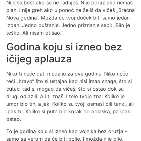
Nije slabost ako se ne raduješ. Nije poraz ako nemaš
plan. I nije greh ako u ponoć ne želiš da vičeš „Srećna
Nova godina“. Možda će tvoj doček biti samo jedan
izdah. Jedno puštanje. Jedno priznanje sebi: „Bilo je
teško. Ali nisam otišao.“
Godina koju si izneo bez
ičijeg aplauza
Niko ti neće dati medalju za ovu godinu. Niko neće
reći „bravo“ što si ustajao kad nisi imao snage, što si
ćutao kad si mogao da vičeš, što si ostao dok su
drugi odlazili. Ali ti znaš. I telo tvoje zna. Koliko je
umor bio tih, a jak. Koliko su tvoji osmesi bili tanki, ali
ipak tu. Koliko si puta bio korak do odlaska, pa ipak
ostao.
To je godina koju si izneo kao vojnika bez oružja –
samo sa verom da će biti bolje. I možda nije bilo.