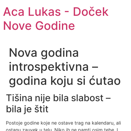
Aca Lukas - Doček
Nove Godine
Nova godina
introspektivna –
godina koju si ćutao
Tišina nije bila slabost –
bila je štit
Postoje godine koje ne ostave trag na kalendaru, ali
ostanu zauvek u telu. Niko ih ne pamti osim tebe. I