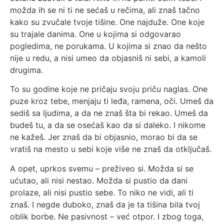
možda ih se ni ti ne sećaš u rečima, ali znaš tačno
kako su zvučale tvoje tišine. One najduže. One koje
su trajale danima. One u kojima si odgovarao
pogledima, ne porukama. U kojima si znao da nešto
nije u redu, a nisi umeo da objasniš ni sebi, a kamoli
drugima.
To su godine koje ne pričaju svoju priču naglas. One
puze kroz tebe, menjaju ti leđa, ramena, oči. Umeš da
sediš sa ljudima, a da ne znaš šta bi rekao. Umeš da
budeš tu, a da se osećaš kao da si daleko. I nikome
ne kažeš. Jer znaš da bi objasnio, morao bi da se
vratiš na mesto u sebi koje više ne znaš da otključaš.
A opet, uprkos svemu – preživeo si. Možda si se
ućutao, ali nisi nestao. Možda si pustio da dani
prolaze, ali nisi pustio sebe. To niko ne vidi, ali ti
znaš. I negde duboko, znaš da je ta tišina bila tvoj
oblik borbe. Ne pasivnost – već otpor. I zbog toga,