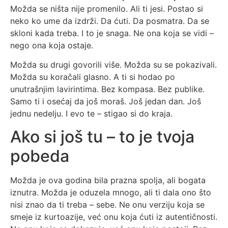
Možda se ništa nije promenilo. Ali ti jesi. Postao si
neko ko ume da izdrži. Da ćuti. Da posmatra. Da se
skloni kada treba. I to je snaga. Ne ona koja se vidi –
nego ona koja ostaje.
Možda su drugi govorili više. Možda su se pokazivali.
Možda su koračali glasno. A ti si hodao po
unutrašnjim lavirintima. Bez kompasa. Bez publike.
Samo ti i osećaj da još moraš. Još jedan dan. Još
jednu nedelju. I evo te – stigao si do kraja.
Ako si još tu – to je tvoja
pobeda
Možda je ova godina bila prazna spolja, ali bogata
iznutra. Možda je oduzela mnogo, ali ti dala ono što
nisi znao da ti treba – sebe. Ne onu verziju koja se
smeje iz kurtoazije, već onu koja ćuti iz autentičnosti.