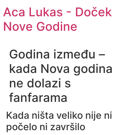
Aca Lukas - Doček
Nove Godine
Godina između –
kada Nova godina
ne dolazi s
fanfarama
Kada ništa veliko nije ni
počelo ni završilo