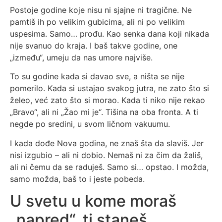
Postoje godine koje nisu ni sjajne ni tragične. Ne
pamtiš ih po velikim gubicima, ali ni po velikim
uspesima. Samo… prođu. Kao senka dana koji nikada
nije svanuo do kraja. I baš takve godine, one
„između“, umeju da nas umore najviše.
To su godine kada si davao sve, a ništa se nije
pomerilo. Kada si ustajao svakog jutra, ne zato što si
želeo, već zato što si morao. Kada ti niko nije rekao
„Bravo“, ali ni „Žao mi je“. Tišina na oba fronta. A ti
negde po sredini, u svom ličnom vakuumu.
I kada dođe Nova godina, ne znaš šta da slaviš. Jer
nisi izgubio – ali ni dobio. Nemaš ni za čim da žališ,
ali ni čemu da se raduješ. Samo si… opstao. I možda,
samo možda, baš to i jeste pobeda.
U svetu u kome moraš
„napred“, ti staneš