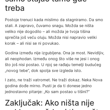
treba
Postoje trenuci kada mislimo da stagniramo. Da smo
stali. A zapravo, čuvamo snagu. Možda se ništa
veliko nije dogodilo – ali možda je tvoja tišina
sprečila još veću oluju. Možda nisi napravio veliki
korak – ali nisi se ni povukao.
Godina između nije izgubljena. Ona je most. Nevidljiv,
ali neophodan. Između onog što više ne jesi i onog
što još nisi postao. U njoj se rađaju temelji budućeg
„novog tebe“, dok spolja sve izgleda isto.
I zato, ne traži vatromet. Ne traži dokaz. Neka Nova
godina dođe mirno. Pusti je da ti donese jedno
jednostavno pitanje: „Ko sam postao u tišini?“
Zaključak: Ako ništa nije