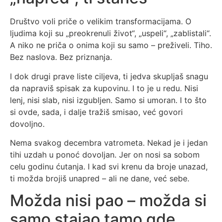
Društvo voli priče o velikim transformacijama. O
ljudima koji su „preokrenuli život“, „uspeli“, „zablistali“.
A niko ne priča o onima koji su samo – preživeli. Tiho.
Bez naslova. Bez priznanja.
I dok drugi prave liste ciljeva, ti jedva skupljaš snagu
da napraviš spisak za kupovinu. I to je u redu. Nisi
lenj, nisi slab, nisi izgubljen. Samo si umoran. I to što
si ovde, sada, i dalje tražiš smisao, već govori
dovoljno.
Nema svakog decembra vatrometa. Nekad je i jedan
tihi uzdah u ponoć dovoljan. Jer on nosi sa sobom
celu godinu ćutanja. I kad svi krenu da broje unazad,
ti možda brojiš unapred – ali ne dane, već sebe.
Možda nisi pao – možda si
samo stajao tamo gde