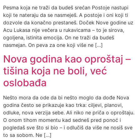
Pesma koja ne traži da budeš srećan Postoje nastupi
koji te nateraju da se nasmeješ. A postoje i oni koji ti
dozvole da konačno prestaneš. Doček Nove godine uz
Acu Lukasa nije večera u rukavicama – to je sirova,
ogoljena, istinita emocija. On ne traži da budeš
nasmejan. On peva za one koji više ne […]
Nova godina kao oproštaj –
tišina koja ne boli, već
oslobađa
Nešto mora da ode da bi nešto moglo da dođe Nova
godina često se prikazuje kao trka: ciljevi, planovi,
odluke, nova verzija sebe. Ali niko ne priča o oproštaju.
O onom tihom momentu kad sedneš pred ponoć i
pogledaš sve što si bio – i odlučiš da više ne nosiš sve
to sa sobom. Ne […]