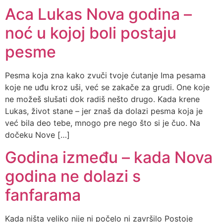
Aca Lukas Nova godina –
noć u kojoj boli postaju
pesme
Pesma koja zna kako zvuči tvoje ćutanje Ima pesama
koje ne uđu kroz uši, već se zakače za grudi. One koje
ne možeš slušati dok radiš nešto drugo. Kada krene
Lukas, život stane – jer znaš da dolazi pesma koja je
već bila deo tebe, mnogo pre nego što si je čuo. Na
dočeku Nove […]
Godina između – kada Nova
godina ne dolazi s
fanfarama
Kada ništa veliko nije ni počelo ni završilo Postoje