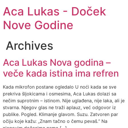
Aca Lukas - Doček
Nove Godine
Archives
Aca Lukas Nova godina –
veče kada istina ima refren
Kada mikrofon postane ogledalo U noći kada se sve
prekriva šljokicama i osmesima, Aca Lukas dolazi sa
nečim suprotnim – istinom. Nije uglađena, nije laka, ali je
stvarna. Njegov glas ne traži aplauz, već odgovor iz
publike. Pogled. Klimanje glavom. Suzu. Zatvoren par
očiju koje kažu: „Znam tačno o čemu pevaš.“ Na