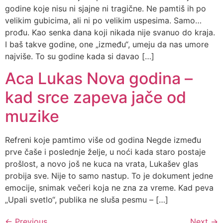
godine koje nisu ni sjajne ni tragične. Ne pamtiš ih po
velikim gubicima, ali ni po velikim uspesima. Samo…
prođu. Kao senka dana koji nikada nije svanuo do kraja.
I baš takve godine, one „između“, umeju da nas umore
najviše. To su godine kada si davao […]
Aca Lukas Nova godina –
kad srce zapeva jače od
muzike
Refreni koje pamtimo više od godina Negde između
prve čaše i poslednje želje, u noći kada staro postaje
prošlost, a novo još ne kuca na vrata, Lukašev glas
probija sve. Nije to samo nastup. To je dokument jedne
emocije, snimak večeri koja ne zna za vreme. Kad peva
„Upali svetlo“, publika ne sluša pesmu – […]
←
Previous
Next
→