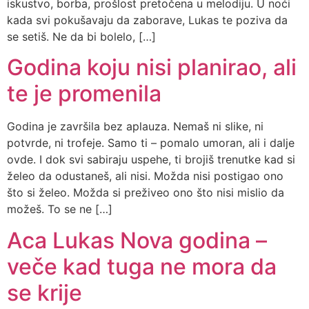
iskustvo, borba, prošlost pretočena u melodiju. U noći
kada svi pokušavaju da zaborave, Lukas te poziva da
se setiš. Ne da bi bolelo, […]
Godina koju nisi planirao, ali
te je promenila
Godina je završila bez aplauza. Nemaš ni slike, ni
potvrde, ni trofeje. Samo ti – pomalo umoran, ali i dalje
ovde. I dok svi sabiraju uspehe, ti brojiš trenutke kad si
želeo da odustaneš, ali nisi. Možda nisi postigao ono
što si želeo. Možda si preživeo ono što nisi mislio da
možeš. To se ne […]
Aca Lukas Nova godina –
veče kad tuga ne mora da
se krije