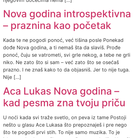
njegovim dočecima nema […]
Nova godina introspektivna
– praznina kao početak
Kada te ne pogodi ponoć, već tišina posle Ponekad
dođe Nova godina, a ti nemaš šta da slaviš. Prođe
ponoć, čuju se vatrometi, svi grle nekog, a tebe ne grli
niko. Ne zato što si sam – već zato što se osećaš
prazno. I ne znaš kako to da objasniš. Jer to nije tuga.
Nije […]
Aca Lukas Nova godina –
kad pesma zna tvoju priču
U noći kada svi traže svetlo, on peva iz tame Postoji
nešto u glasu Ace Lukasa što prepoznaješ i pre nego
što te pogodi prvi stih. To nije samo muzika. To je